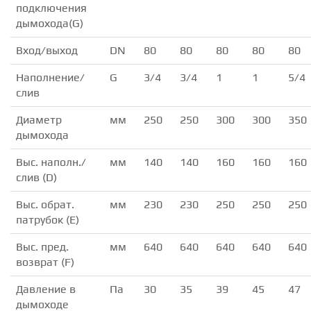
подключения
дымохода(G)
Вход/выход
DN
80
80
80
80
80
Наполнение/
G
3/4
3/4
1
1
5/4
слив
Диаметр
мм
250
250
300
300
350
дымохода
Выс. наполн./
мм
140
140
160
160
160
слив (D)
Выс. обрат.
мм
230
230
250
250
250
патрубок (E)
Выс. пред.
мм
640
640
640
640
640
возврат (F)
Давление в
Па
30
35
39
45
47
дымоходе