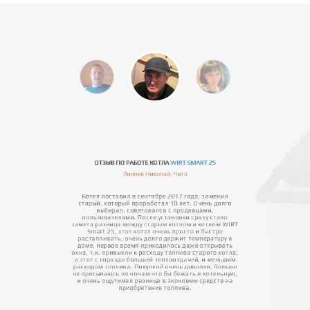
ОТЗЫВ ПО РАБОТЕ КОТЛА
WIRT SMART 25
Линник Николай, Чита
Котел поставил в сентябре 2017 года, заменил
старый, который проработал 10 лет. Очень долго
выбирал, советовался с продавцами,
пользователями. После установки сразу стало
замета разница между старым котлом и котлом WIRT
Smart 25, этот котел очень просто и быстро
растапливать, очень долго держит температуру в
доме, первое время приходилось даже открывать
окна, т.к. привыкли к расходу топлива старого котла,
а этот с гораздо большей теплоотдачей, и меньшим
расходом топлива. Покупкой очень доволен, больше
не просыпаюсь по ночам что бы бежать в котельную,