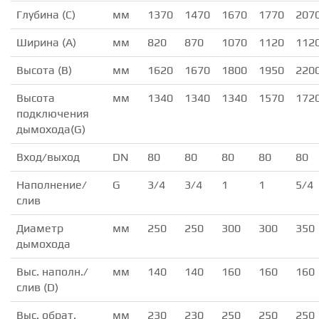
Глубина (С)
мм
1370
1470
1670
1770
207
Ширина (А)
мм
820
870
1070
1120
112
Высота (В)
мм
1620
1670
1800
1950
220
Высота
мм
1340
1340
1340
1570
172
подключения
дымохода(G)
Вход/выход
DN
80
80
80
80
80
Наполнение/
G
3/4
3/4
1
1
5/4
слив
Диаметр
мм
250
250
300
300
350
дымохода
Выс. наполн./
мм
140
140
160
160
160
слив (D)
Выс. обрат.
мм
230
230
250
250
250